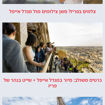
צלמים בפריז? סשן צילומים מול מגדל אייפל
כרטיס משולב: סיור במגדל אייפל + שייט בנהר של
פריז