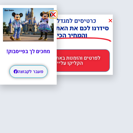
כרטיסים למגדל אייפל?
סידרנו לכם את האתר הכי אמין -
והמחיר הכי זול!
מחכים לך בפייסבוק!
לפרטים והזמנות באתר Headout
הקליקו עליי 😊
מעבר לקבוצה