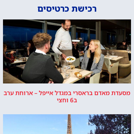
רכישת כרטיסים
מסעדת מאדם בראסרי במגדל אייפל – ארוחת ערב
ב6 וחצי