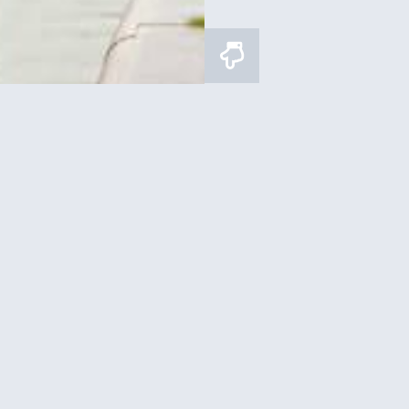
 בראסרי במגדל אייפל –
כרטיסים לפסגת מגדל אייפל 
ת ערב ב6 וחצי
איפה לישון?