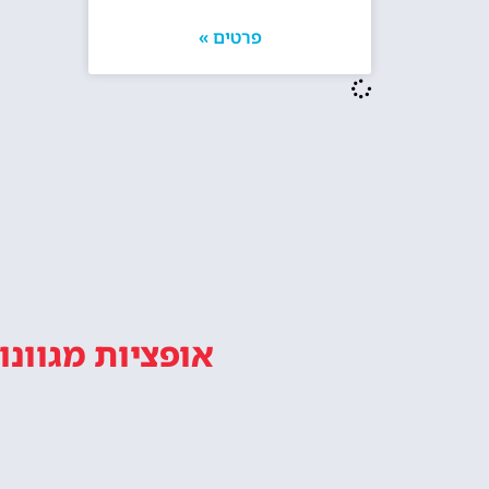
מלונות ליד מגדל אייפל בפריז
האם מומלץ ל
אייפל? האם ז
מו
טיול במגדל אייפל פריז מתחיל עם