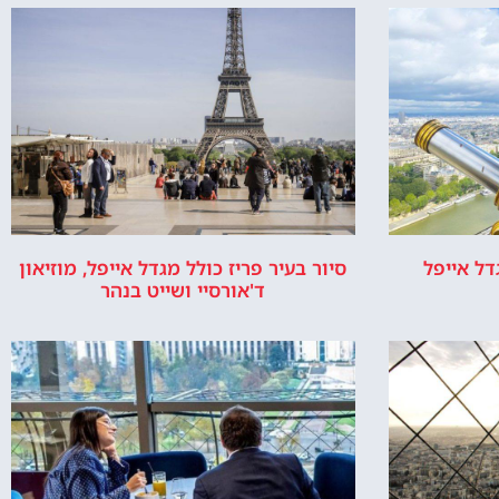
איפה זה מגדל
למה בנו את
אייפל?
מגדל אייפל –
התשובה למה
מגדל אייפל
נבנה