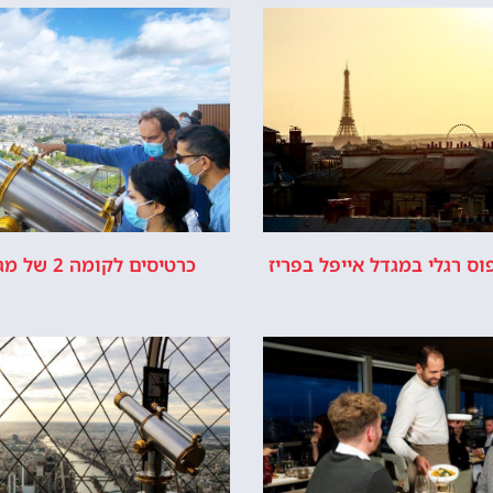
ל מחכה לכם!
לרכוש כרטיס כניסה
יור במגדל אייפל
כישת כרטיסים
רשמי של מגדל אייפל © כל הזכויות שמורות לסוכנות TRAVELERS.CO.IL