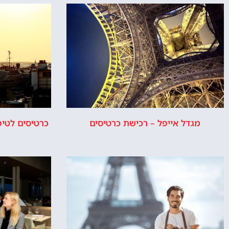
המלצות, טיפים ומידע חשוב.
אייפ
אפשרות 
או ס
אודות
ר
האתר הינו אתר המלצות מטיילים ולא האתר ה