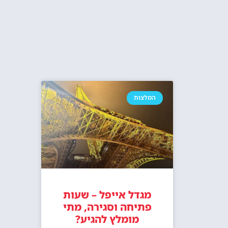
צלמים בפריז? סשן צילומים מול מגדל
מסעדת מאדם
אייפל
ארוח