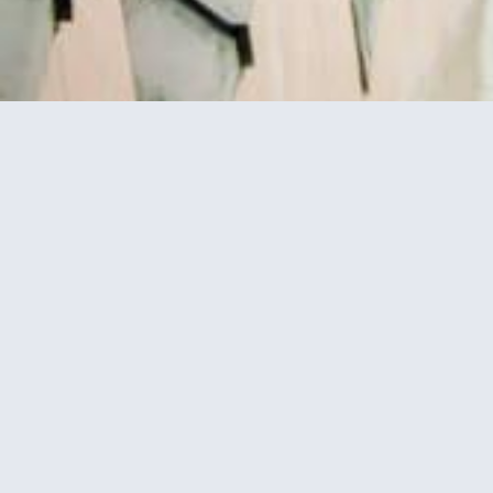
ושייט בלילה
ארוחת צהריים במגדל אייפל + כרטיסים
לקומה 2 באייפל + שייט בנהר