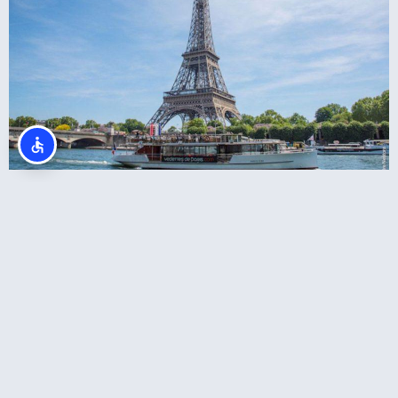
כרטיס משולב למגדל אייפל + שייט בנהר הסיין