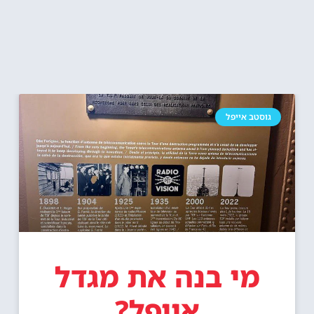
גוסטב אייפל
מי בנה את מגדל
אייפל?