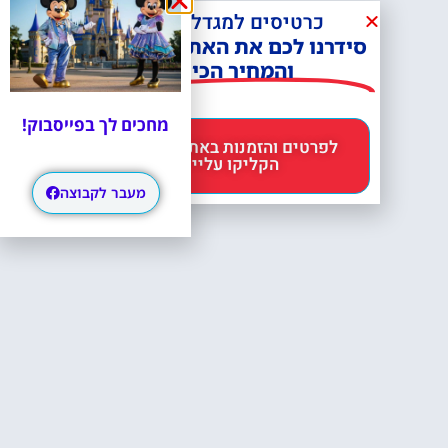
כרטיסים למגדל אייפל?
סידרנו לכם את האתר הכי אמין -
והמחיר הכי זול!
מחכים לך בפייסבוק!
לפרטים והזמנות באתר Headout
הקליקו עליי 😊
מעבר לקבוצה