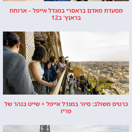
מסעדת מאדם בראסרי במגדל אייפל – ארוחת
בראנץ' ב12
כרטיס משולב: סיור במגדל אייפל + שייט בנהר של
פריז