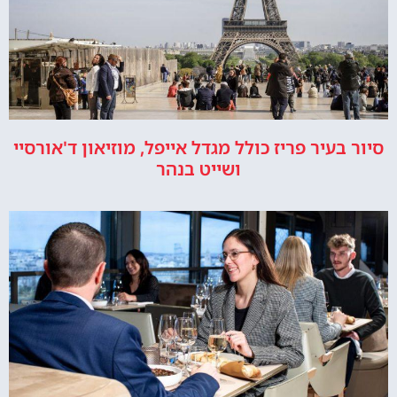
סיור בעיר פריז כולל מגדל אייפל, מוזיאון ד'אורסיי
ושייט בנהר