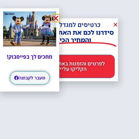
כרטיסים למגדל אייפל?
סידרנו לכם את האתר הכי אמין -
והמחיר הכי זול!
מחכים לך בפייסבוק!
לפרטים והזמנות באתר Headout
הקליקו עליי 😊
מעבר לקבוצה