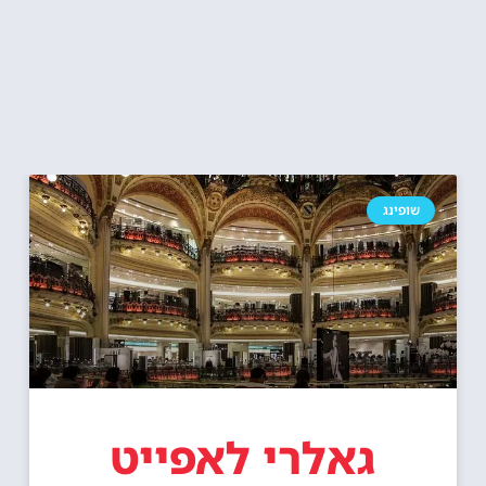
שופינג
גאלרי לאפייט