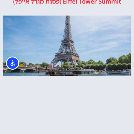
Eiffel Tower Summit (פסגת מגדל אייפל)
כרטיס משולב למגדל אייפל + שייט בנהר הסיין