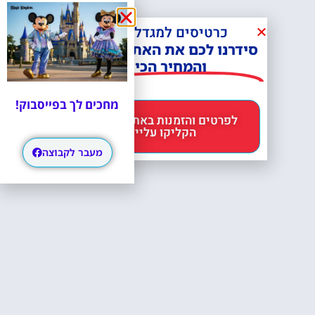
כרטיסים למגדל אייפל?
סידרנו לכם את האתר הכי אמין -
והמחיר הכי זול!
מחכים לך בפייסבוק!
לפרטים והזמנות באתר Headout
הקליקו עליי 😊
מעבר לקבוצה