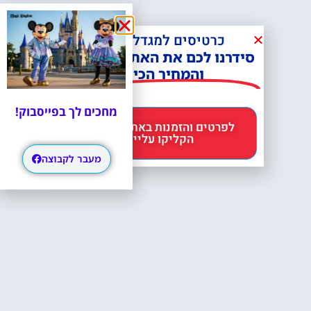
כרטיסים למגדל אייפל?
סידרנו לכם את האתר הכי אמין -
והמחיר הכי זול!
מחכים לך בפייסבוק!
לפרטים והזמנות באתר Headout
הקליקו עליי 😊
מעבר לקבוצה