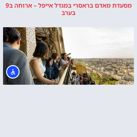
מסעדת מאדם בראסרי במגדל אייפל – ארוחה ב9
בערב
כרטיס משולב: סיור במגדל אייפל + שייט בנהר של
פריז