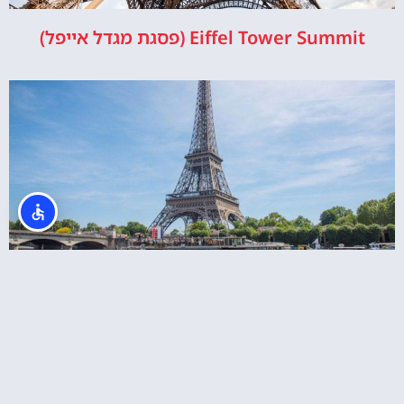
Eiffel Tower Summit (פסגת מגדל אייפל)
כרטיס משולב למגדל אייפל + שייט בנהר הסיין