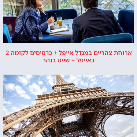
ארוחת צהריים במגדל אייפל + כרטיסים לקומה 2
באייפל + שייט בנהר