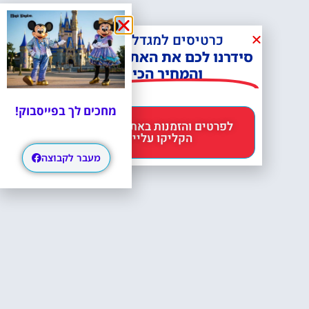
כרטיסים למגדל אייפל?
סידרנו לכם את האתר הכי אמין -
והמחיר הכי זול!
מחכים לך בפייסבוק!
לפרטים והזמנות באתר Headout
הקליקו עליי 😊
מעבר לקבוצה