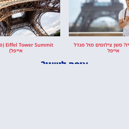
ז? סשן צילומים מול מגדל
Summit
אייפל
אייפל)
איפה לישון?