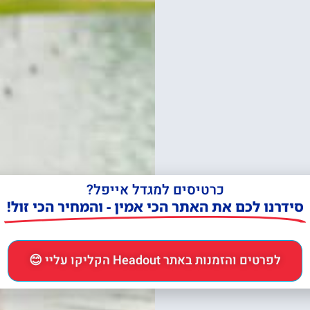
כרטיסים למגדל אייפל?
סידרנו לכם את האתר הכי אמין - והמחיר הכי זול!
לפרטים והזמנות באתר Headout הקליקו עליי 😊