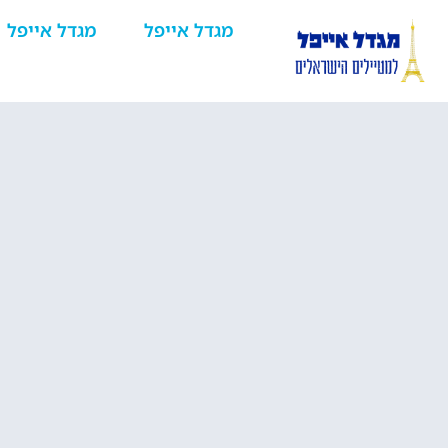
מגדל אייפל
מגדל אייפל