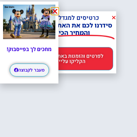
כרטיסים למגדל אייפל?
סידרנו לכם את האתר הכי אמין -
והמחיר הכי זול!
מחכים לך בפייסבוק!
לפרטים והזמנות באתר Headout
הקליקו עליי 😊
מעבר לקבוצה