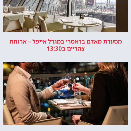
מסעדת מאדם בראסרי במגדל אייפל – ארוחת
צהריים ב13:30