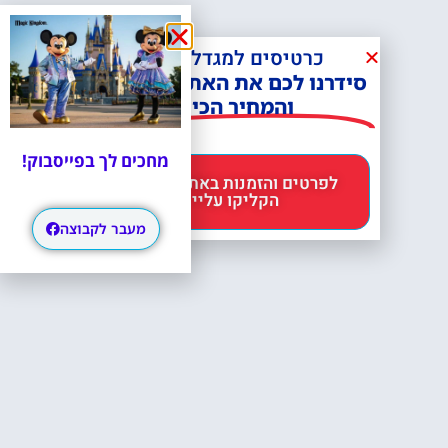
כרטיסים למגדל אייפל?
סידרנו לכם את האתר הכי אמין -
והמחיר הכי זול!
מחכים לך בפייסבוק!
לפרטים והזמנות באתר Headout
הקליקו עליי 😊
מעבר לקבוצה