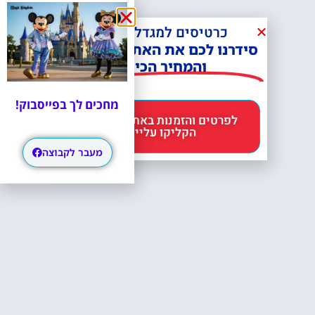
כרטיסים למגדל אייפל?
סידרנו לכם את האתר הכי אמין -
והמחיר הכי זול!
מחכים לך בפייסבוק!
לפרטים והזמנות באתר Headout
הקליקו עליי 😊
מעבר לקבוצה