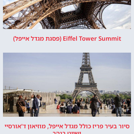
Eiffel Tower Summit (פסגת מגדל אייפל)
סיור בעיר פריז כולל מגדל אייפל, מוזיאון ד'אורסיי
ושייט בנהר