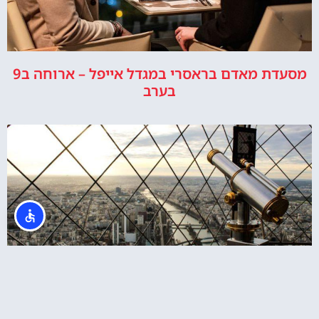
מסעדת מאדם בראסרי במגדל אייפל – ארוחה ב9
בערב
כרטיסים לפסגת מגדל אייפל ושייט בלילה