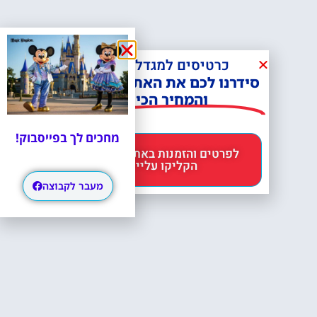
כרטיסים למגדל אייפל?
סידרנו לכם את האתר הכי אמין -
והמחיר הכי זול!
מחכים לך בפייסבוק!
לפרטים והזמנות באתר Headout
הקליקו עליי 😊
מעבר לקבוצה