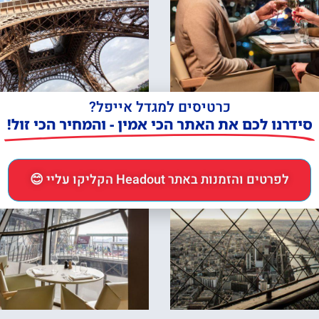
 בראסרי במגדל אייפל –
מגדל אייפל כרטיס כניסה 
רוחה ב9 בערב
במפלס השני או לפסגה 