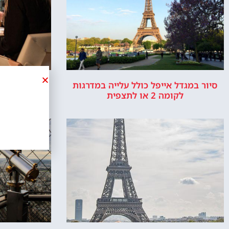
סיור במגדל אייפל כולל עלייה במדרגות
מסעדת מאדם
לקומה 2 או לתצפית
א