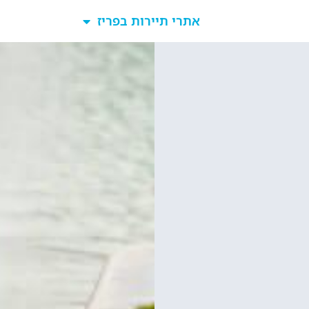
כרטיסים למגדל אייפל?
סידרנו לכם את האתר הכי אמין - והמחיר הכי זול!
לפרטים והזמנות באתר Headout הקליקו עליי 😊