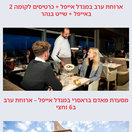
ארוחת ערב במגדל אייפל + כרטיסים לקומה 2
באייפל + שייט בנהר
מסעדת מאדם בראסרי במגדל אייפל – ארוחת ערב
ב6 וחצי