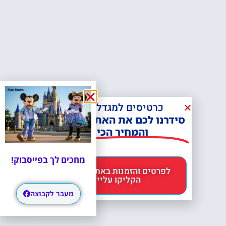
כרטיסים למגדל אייפל?
סידרנו לכם את האתר הכי אמין -
והמחיר הכי זול!
מחכים לך בפייסבוק!
לפרטים והזמנות באתר Headout
הקליקו עליי 😊
מעבר לקבוצה