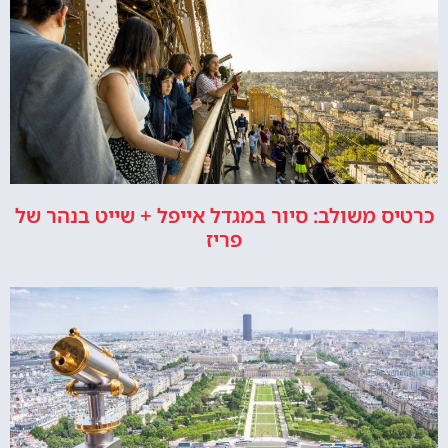
כרטיס משולב: סיור במגדל אייפל + שייט בנהר של
פריז