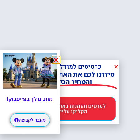
כרטיסים למגדל אייפל?
סידרנו לכם את האתר הכי אמין -
והמחיר הכי זול!
מחכים לך בפייסבוק!
לפרטים והזמנות באתר Headout
הקליקו עליי 😊
מעבר לקבוצה