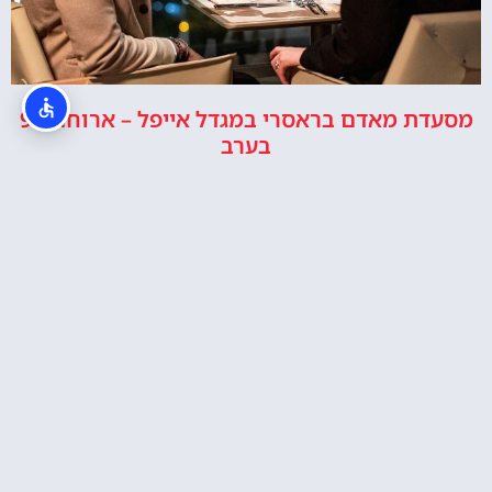
מסעדת מאדם בראסרי במגדל אייפל – ארוחה ב9
בערב
Eiffel Tower Summit (פסגת מגדל אייפל)