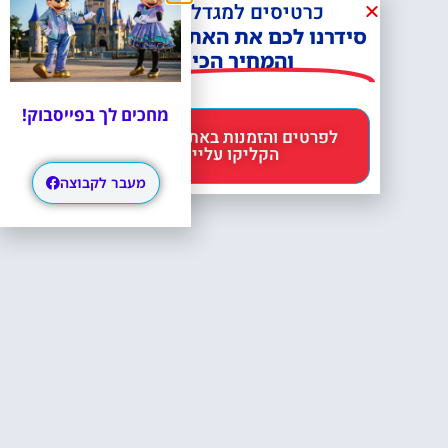
כרטיסים למגדל אייפל?
סידרנו לכם את האתר הכי אמין -
והמחיר הכי זול!
מחכים לך בפייסבוק!
לפרטים והזמנות באתר Headout
הקליקו עליי 😊
מעבר לקבוצה