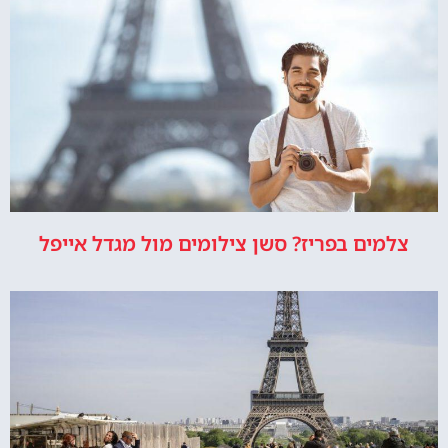
צלמים בפריז? סשן צילומים מול מגדל אייפל