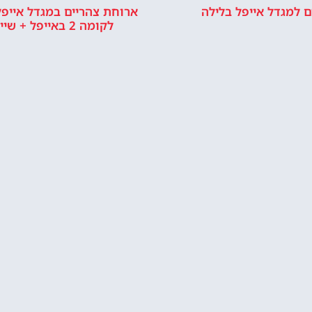
ם למגדל אייפל בלילה
ארוחת צהריים במגדל אייפל
לקומה 2 באייפל + שייט בנהר
איפה לישון?
הזמין בית מלון ליד מגדל
ה איזור טוב ללינה בפריז?