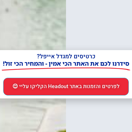
כרטיסים למגדל אייפל?
סידרנו לכם את האתר הכי אמין - והמחיר הכי זול!
לפרטים והזמנות באתר Headout הקליקו עליי 😊