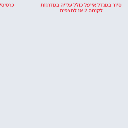
סיור במגדל אייפל כולל עלייה במדרגות
כרטיסי
לקומה 2 או לתצפית
מלונות ליד מגדל אייפל בפריז
האם מומלץ ל
אייפל? האם ז