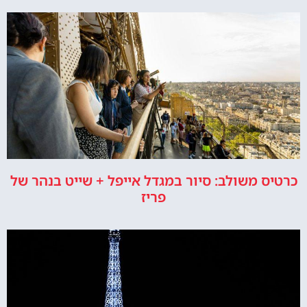
כרטיס משולב: סיור במגדל אייפל + שייט בנהר של
פריז