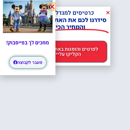
כרטיסים למגדל אייפל?
סידרנו לכם את האתר הכי אמין -
והמחיר הכי זול!
מחכים לך בפייסבוק!
לפרטים והזמנות באתר Headout
הקליקו עליי 😊
מעבר לקבוצה