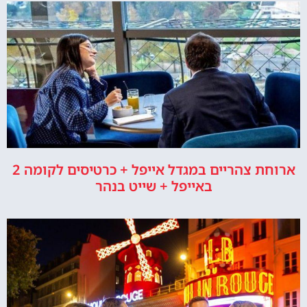
ארוחת צהריים במגדל אייפל + כרטיסים לקומה 2
באייפל + שייט בנהר