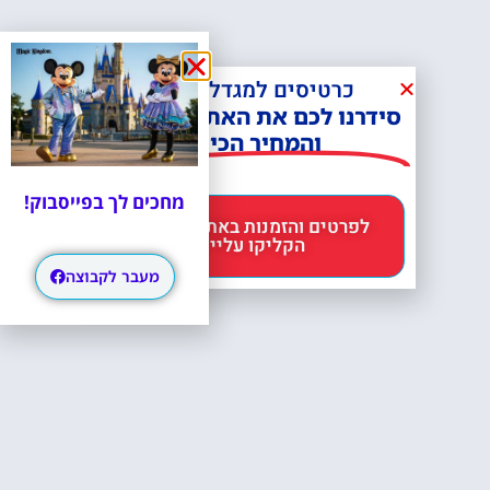
כרטיסים למגדל אייפל?
סידרנו לכם את האתר הכי אמין -
והמחיר הכי זול!
מחכים לך בפייסבוק!
לפרטים והזמנות באתר Headout
הקליקו עליי 😊
מעבר לקבוצה