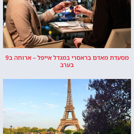
מסעדת מאדם בראסרי במגדל אייפל – ארוחה ב9
בערב