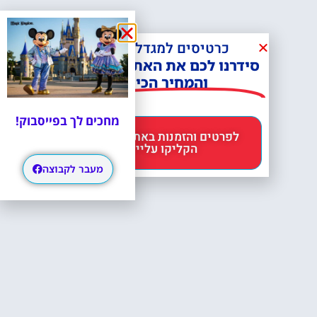
כרטיסים למגדל אייפל?
סידרנו לכם את האתר הכי אמין -
והמחיר הכי זול!
מחכים לך בפייסבוק!
לפרטים והזמנות באתר Headout
הקליקו עליי 😊
מעבר לקבוצה