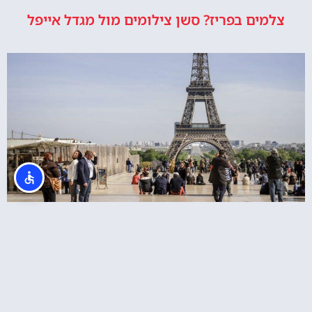
צלמים בפריז? סשן צילומים מול מגדל אייפל
סיור בעיר פריז כולל מגדל אייפל, מוזיאון ד'אורסיי
ושייט בנהר