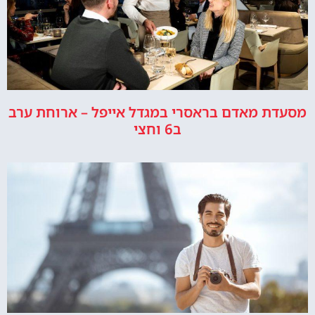
מסעדת מאדם בראסרי במגדל אייפל – ארוחת ערב
ב6 וחצי