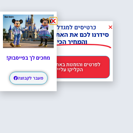
כרטיסים למגדל אייפל?
סידרנו לכם את האתר הכי אמין -
והמחיר הכי זול!
מחכים לך בפייסבוק!
לפרטים והזמנות באתר Headout
הקליקו עליי 😊
מעבר לקבוצה