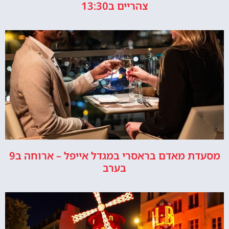
צהריים ב13:30
מסעדת מאדם בראסרי במגדל אייפל – ארוחה ב9
בערב