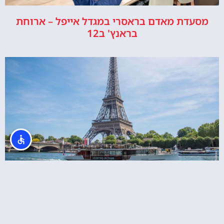
מסעדת מאדם בראסרי במגדל אייפל – ארוחת
בראנץ' ב12
כרטיס משולב למגדל אייפל + שייט בנהר הסיין