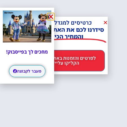
כרטיסים למגדל אייפל?
סידרנו לכם את האתר הכי אמין -
והמחיר הכי זול!
מחכים לך בפייסבוק!
לפרטים והזמנות באתר Headout
הקליקו עליי 😊
מעבר לקבוצה