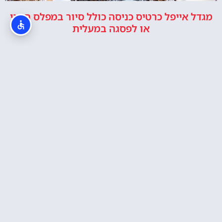
מגדל אייפל כרטיס כניסה כולל סיור במפלס השני
או לפסגה במעלית
Eiffel Tower Summit (פסגת מגדל אייפל)
איפה לישון?