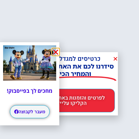
כרטיסים למגדל אייפל?
סידרנו לכם את האתר הכי אמין -
והמחיר הכי זול!
מחכים לך בפייסבוק!
לפרטים והזמנות באתר Headout
הקליקו עליי 😊
מעבר לקבוצה