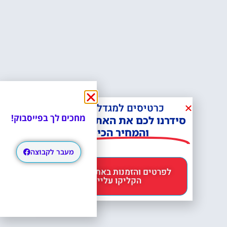
כרטיסים למגדל אייפל?
סידרנו לכם את האתר הכי אמין -
והמחיר הכי זול!
מחכים לך בפייסבוק!
לפרטים והזמנות באתר Headout
הקליקו עליי 😊
מעבר לקבוצה