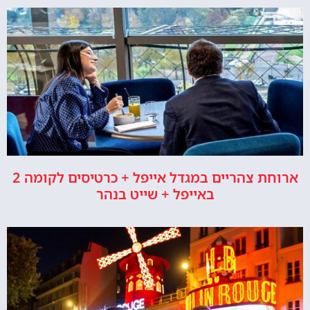
ארוחת צהריים במגדל אייפל + כרטיסים לקומה 2
באייפל + שייט בנהר