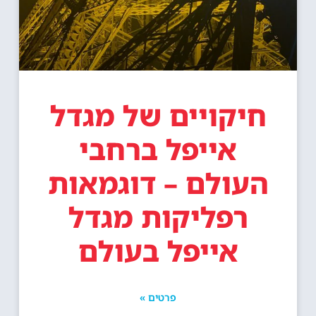
חיקויים של מגדל
אייפל ברחבי
העולם – דוגמאות
רפליקות מגדל
אייפל בעולם
פרטים »