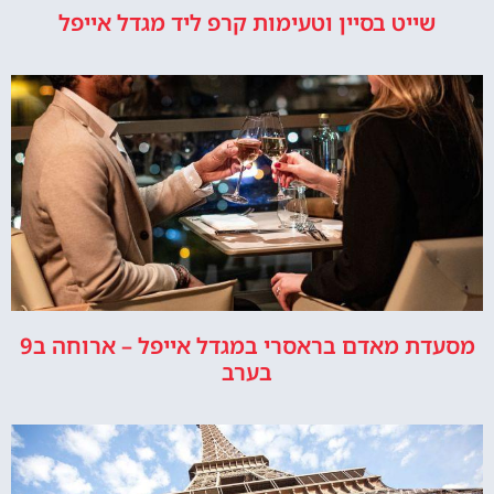
שייט בסיין וטעימות קרפ ליד מגדל אייפל
מסעדת מאדם בראסרי במגדל אייפל – ארוחה ב9
בערב