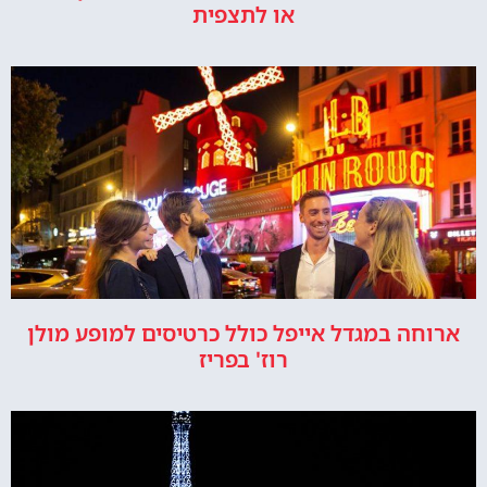
או לתצפית
ארוחה במגדל אייפל כולל כרטיסים למופע מולן
רוז' בפריז