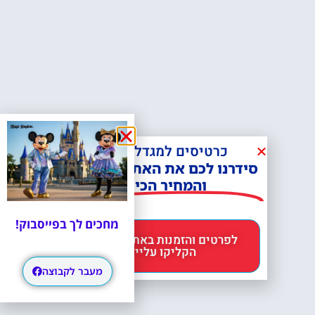
כרטיסים למגדל אייפל?
סידרנו לכם את האתר הכי אמין -
והמחיר הכי זול!
מחכים לך בפייסבוק!
לפרטים והזמנות באתר Headout
הקליקו עליי 😊
מעבר לקבוצה