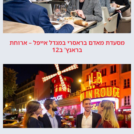
מסעדת מאדם בראסרי במגדל אייפל – ארוחת
בראנץ' ב12