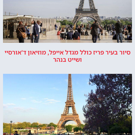
סיור בעיר פריז כולל מגדל אייפל, מוזיאון ד'אורסיי
ושייט בנהר