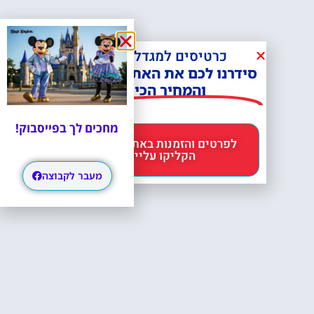
כרטיסים למגדל אייפל?
סידרנו לכם את האתר הכי אמין -
והמחיר הכי זול!
מחכים לך בפייסבוק!
לפרטים והזמנות באתר Headout
הקליקו עליי 😊
מעבר לקבוצה