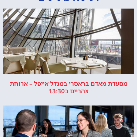
מסעדת מאדם בראסרי במגדל אייפל – ארוחת
צהריים ב13:30