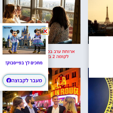
אייפל בפריז
ארוחת ערב במגדל אייפל + כרטיסים
לקומה 2 באייפל + שייט בנהר