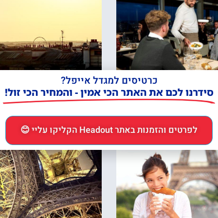
 בראסרי במגדל אייפל –
כרטיסים לטיפוס רגלי במגדל 
ת ערב ב6 וחצי