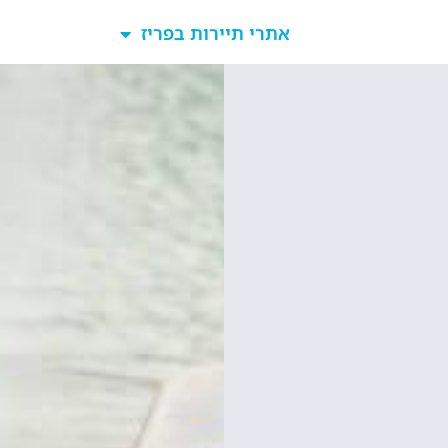
כרטיסים למגדל אייפל?
סידרנו לכם את האתר הכי אמין - והמחיר הכי זול!
לפרטים והזמנות באתר Headout הקליקו עליי 😊