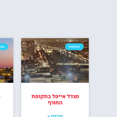
המלצות
מגד
מגדל אייפל בתקופת
מ
החורף
פרטים »