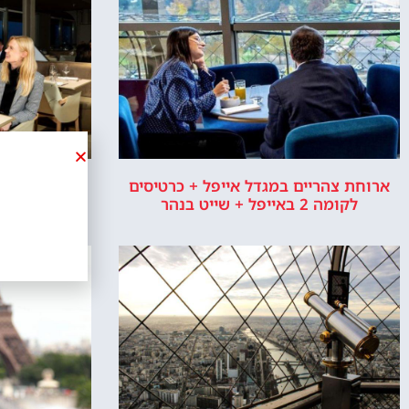
ארוחת צהריים במגדל אייפל + כרטיסים
מסעדת מאדם
לקומה 2 באייפל + שייט בנהר
ארוח