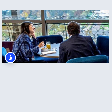
ארוחת צהריים במגדל אייפל + כרטיסים לקומה 2
באייפל + שייט בנהר