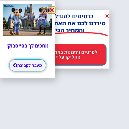
כרטיסים למגדל אייפל?
סידרנו לכם את האתר הכי אמין -
והמחיר הכי זול!
מחכים לך בפייסבוק!
לפרטים והזמנות באתר Headout
הקליקו עליי 😊
מעבר לקבוצה