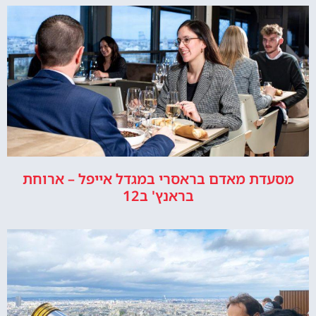
מסעדת מאדם בראסרי במגדל אייפל – ארוחת
בראנץ' ב12