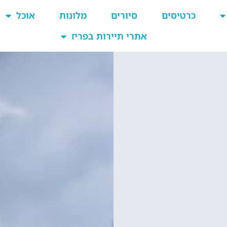
כרטיסים
סיורים
מלונות
אוכל
אתרי תיירות בפריז