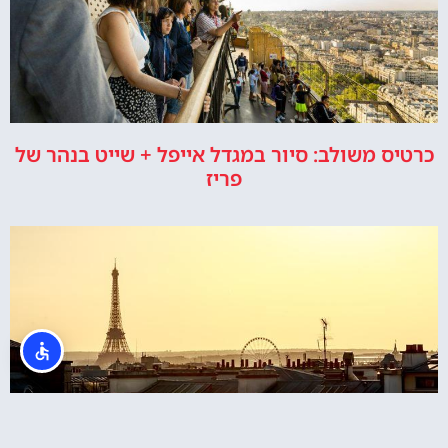
כרטיס משולב: סיור במגדל אייפל + שייט בנהר של
פריז