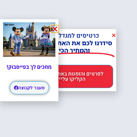
כרטיסים למגדל אייפל?
סידרנו לכם את האתר הכי אמין -
והמחיר הכי זול!
מחכים לך בפייסבוק!
לפרטים והזמנות באתר Headout
הקליקו עליי 😊
מעבר לקבוצה