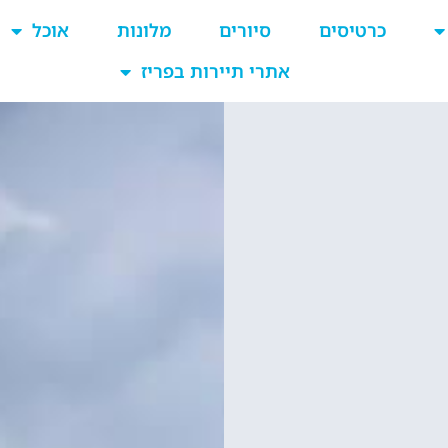
כרטיסים
סיורים
מלונות
אוכל
אתרי תיירות בפריז