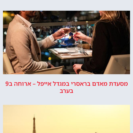
מסעדת מאדם בראסרי במגדל אייפל – ארוחה ב9
בערב