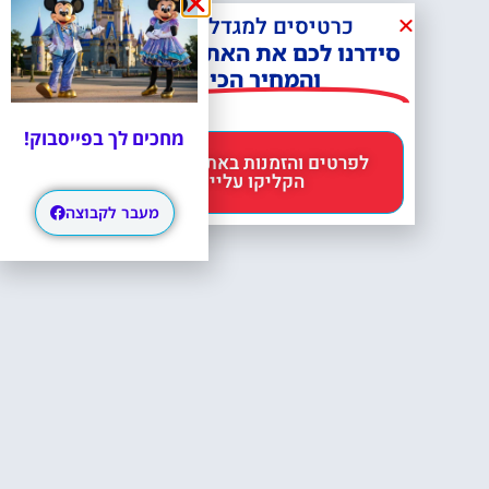
כרטיסים למגדל אייפל?
סידרנו לכם את האתר הכי אמין -
והמחיר הכי זול!
מחכים לך בפייסבוק!
לפרטים והזמנות באתר Headout
הקליקו עליי 😊
מעבר לקבוצה