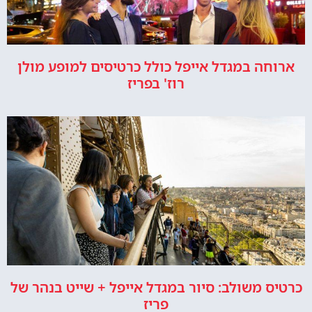
ארוחה במגדל אייפל כולל כרטיסים למופע מולן
רוז' בפריז
כרטיס משולב: סיור במגדל אייפל + שייט בנהר של
פריז