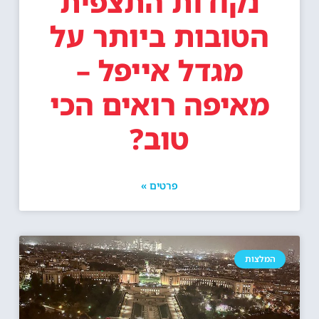
נקודות התצפית
הטובות ביותר על
מגדל אייפל –
מאיפה רואים הכי
טוב?
פרטים »
המלצות