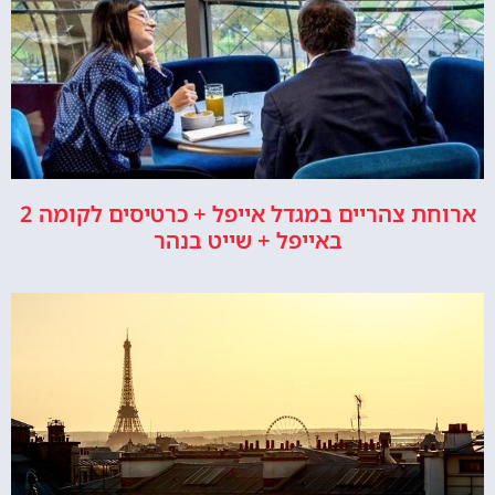
ארוחת צהריים במגדל אייפל + כרטיסים לקומה 2
באייפל + שייט בנהר