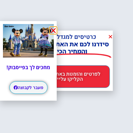
כרטיסים למגדל אייפל?
סידרנו לכם את האתר הכי אמין -
והמחיר הכי זול!
מחכים לך בפייסבוק!
לפרטים והזמנות באתר Headout
הקליקו עליי 😊
מעבר לקבוצה