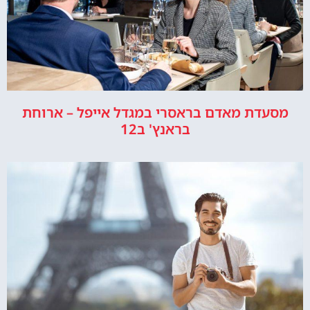
מסעדת מאדם בראסרי במגדל אייפל – ארוחת
בראנץ' ב12