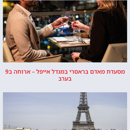
מסעדת מאדם בראסרי במגדל אייפל – ארוחה ב9
בערב