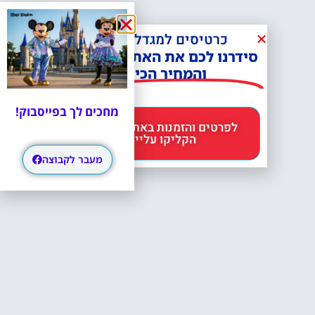
כרטיסים למגדל אייפל?
סידרנו לכם את האתר הכי אמין -
והמחיר הכי זול!
מחכים לך בפייסבוק!
לפרטים והזמנות באתר Headout
הקליקו עליי 😊
מעבר לקבוצה