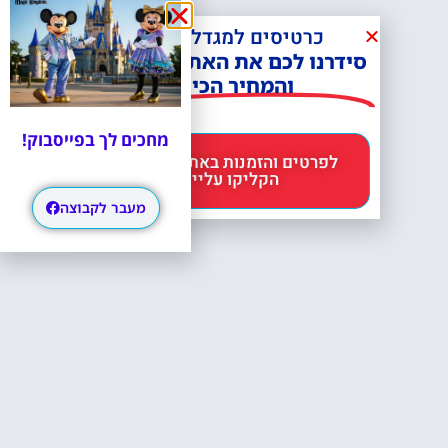
כרטיסים למגדל אייפל?
סידרנו לכם את האתר הכי אמין -
והמחיר הכי זול!
מחכים לך בפייסבוק!
לפרטים והזמנות באתר Headout
הקליקו עליי 😊
מעבר לקבוצה