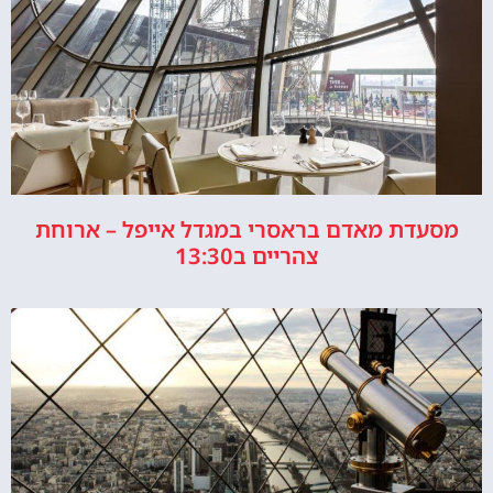
מסעדת מאדם בראסרי במגדל אייפל – ארוחת
צהריים ב13:30