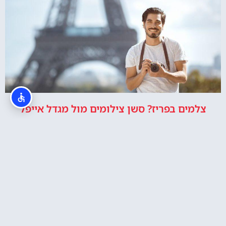
צלמים בפריז? סשן צילומים מול מגדל אייפל