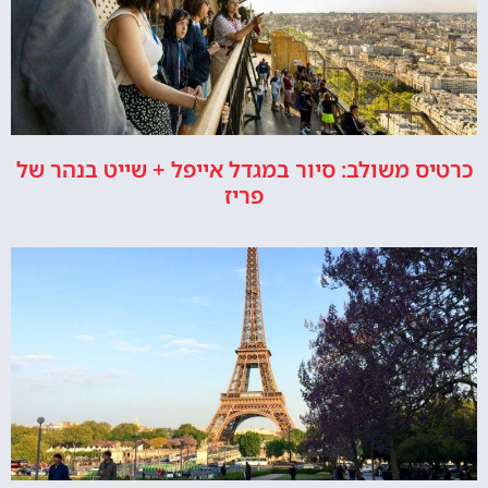
כרטיס משולב: סיור במגדל אייפל + שייט בנהר של
פריז