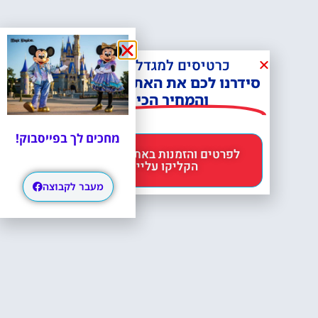
כרטיסים למגדל אייפל?
סידרנו לכם את האתר הכי אמין -
והמחיר הכי זול!
מחכים לך בפייסבוק!
לפרטים והזמנות באתר Headout
הקליקו עליי 😊
מעבר לקבוצה