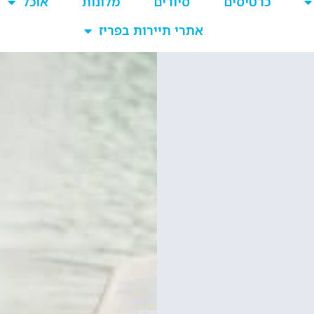
כרטיסים למגדל אייפל?
סידרנו לכם את האתר הכי אמין - והמחיר הכי זול!
לפרטים והזמנות באתר Headout הקליקו עליי 😊