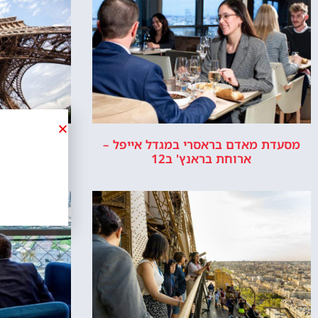
מסעדת מאדם בראסרי במגדל אייפל –
מגדל אייפל
ארוחת בראנץ' ב12
במפלס ה