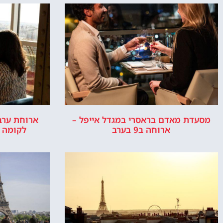
מסעדת מאדם בראסרי במגדל אייפל –
ארוחת ערב 
ארוחה ב9 בערב
לקומה 2 באייפל + שייט בנהר