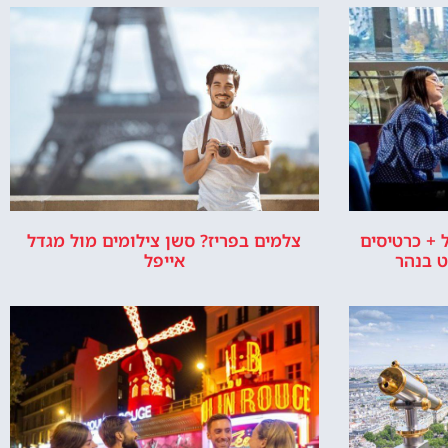
 + כרטיסים
צלמים בפריז? סשן צילומים מול מגדל
אייפל