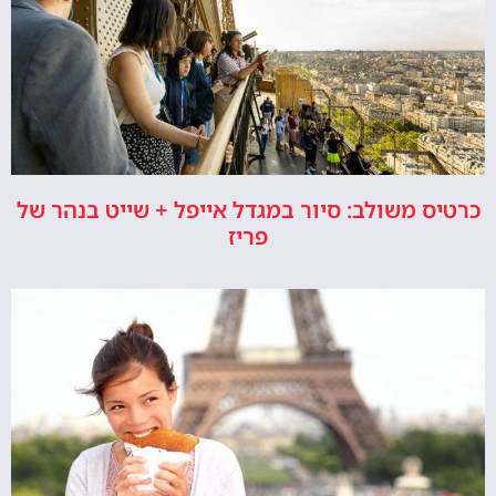
כרטיס משולב: סיור במגדל אייפל + שייט בנהר של
פריז