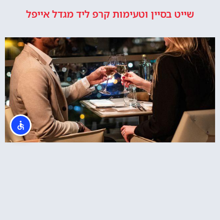
שייט בסיין וטעימות קרפ ליד מגדל אייפל
מסעדת מאדם בראסרי במגדל אייפל – ארוחה ב9
בערב