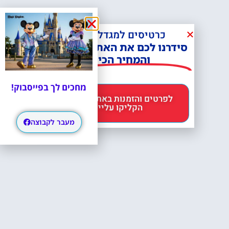
כרטיסים למגדל אייפל?
סידרנו לכם את האתר הכי אמין -
והמחיר הכי זול!
מחכים לך בפייסבוק!
לפרטים והזמנות באתר Headout
הקליקו עליי 😊
מעבר לקבוצה