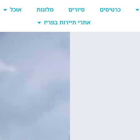
כרטיסים
סיורים
מלונות
אוכל
אתרי תיירות בפריז