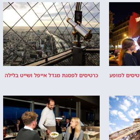
איפה זה מגדל
למה בנו את
אייפל?
מגדל אייפל –
התשובה למה
מגדל אייפל
נבנה