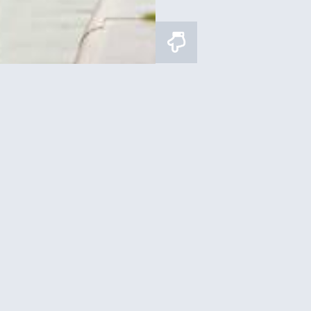
 כרטיס כניסה כולל סיור
Summit
שני או לפסגה במעלית
אייפל)
איפה לישון?