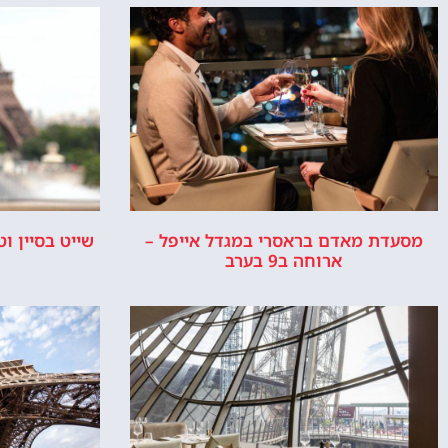
המלצות, טיפים ומידע חשוב.
אייפ
אפשרות 
או ס
אודות
ר
האתר הינו אתר המלצות מטיילים ולא האתר ה