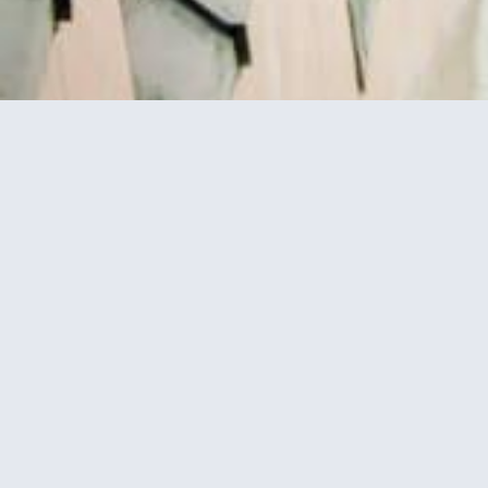
Eiffel Tower  (פסגת מגדל
מסעדת מאדם בראסרי במגדל אייפל –
ארוחת ערב ב6 וחצי