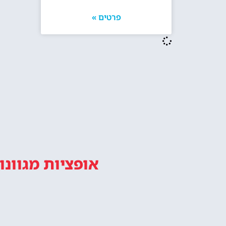
מלונות ליד מגדל אייפל בפריז
האם מומלץ ל
אייפל? האם ז
מו
טיול במגדל אייפל פריז מתחיל עם