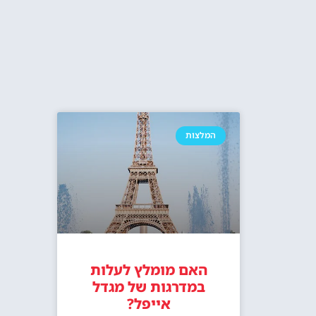
מסעדת מאדם בראסרי במגדל אייפל –
מגדל אייפל
ארוחת צהריים ב13:30
במפלס ה