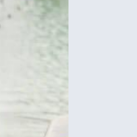
ת
לכרטיסים וסיורים
במגדל אייפל
רכישת כרטיסים
כרטיסים למגדל אייפל?
סידרנו לכם את האתר הכי אמין - והמחיר הכי זול!
לפרטים והזמנות באתר Headout הקליקו עליי 😊
טעימות קרפ ליד מגדל אייפל
ארוחה במגדל אייפל כולל כר
מולן רוז' בפריז