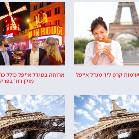
ל מחכה לכם!
לרכוש כרטיס כניסה
יור במגדל אייפל
כישת כרטיסים
רשמי של מגדל אייפל © כל הזכויות שמורות לסוכנות TRAVELERS.CO.IL