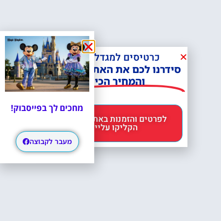
כרטיסים למגדל אייפל?
סידרנו לכם את האתר הכי אמין -
והמחיר הכי זול!
מחכים לך בפייסבוק!
לפרטים והזמנות באתר Headout
הקליקו עליי 😊
מעבר לקבוצה