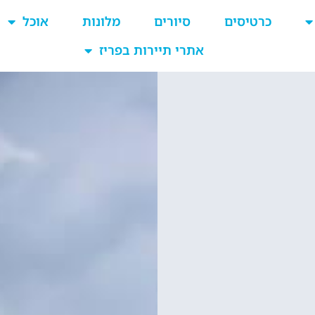
כרטיסים
סיורים
מלונות
אוכל
אתרי תיירות בפריז