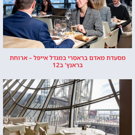
מסעדת מאדם בראסרי במגדל אייפל – ארוחת
בראנץ' ב12