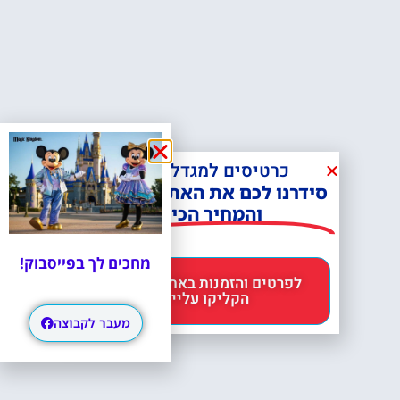
כרטיסים למגדל אייפל?
סידרנו לכם את האתר הכי אמין -
והמחיר הכי זול!
מחכים לך בפייסבוק!
לפרטים והזמנות באתר Headout
הקליקו עליי 😊
מעבר לקבוצה