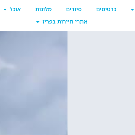
כרטיסים
סיורים
מלונות
אוכל
אתרי תיירות בפריז