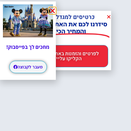
כרטיסים למגדל אייפל?
סידרנו לכם את האתר הכי אמין -
והמחיר הכי זול!
מחכים לך בפייסבוק!
לפרטים והזמנות באתר Headout
הקליקו עליי 😊
מעבר לקבוצה