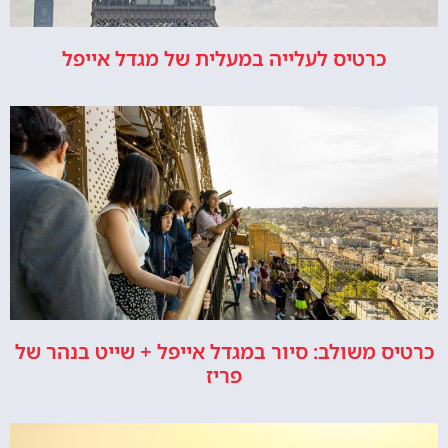
כרטיס לעלייה במעלית של מגדל אייפל
כרטיס משולב: סיור במגדל אייפל + שייט בנהר של
פריז