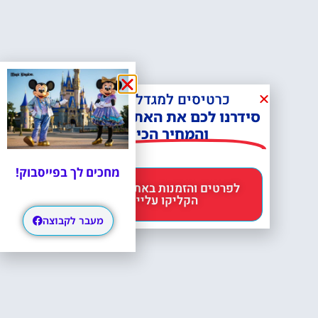
כרטיסים למגדל אייפל?
סידרנו לכם את האתר הכי אמין -
והמחיר הכי זול!
מחכים לך בפייסבוק!
לפרטים והזמנות באתר Headout
הקליקו עליי 😊
מעבר לקבוצה