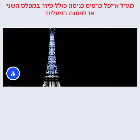
מגדל אייפל כרטיס כניסה כולל סיור במפלס השני
או לפסגה במעלית
כרטיסים למגדל אייפל בלילה