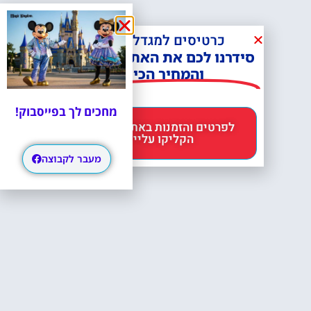
כרטיסים למגדל אייפל?
סידרנו לכם את האתר הכי אמין -
והמחיר הכי זול!
מחכים לך בפייסבוק!
לפרטים והזמנות באתר Headout
הקליקו עליי 😊
מעבר לקבוצה