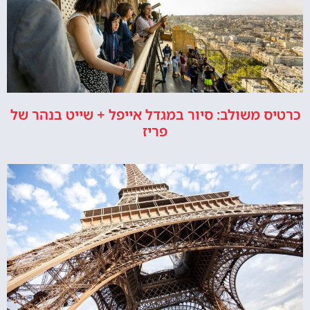
כרטיס משולב: סיור במגדל אייפל + שייט בנהר של
פריז